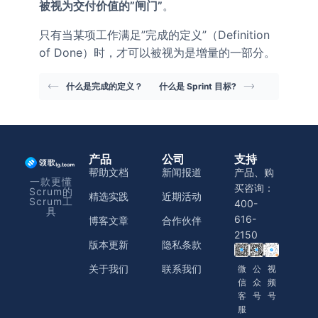
被视为交付价值的”闸门”
。
只有当某项工作满足”完成的定义”（Definition
of Done）时，才可以被视为是增量的一部分。
什么是完成的定义？
什么是 Sprint 目标?
产品
公司
支持
帮助文档
新闻报道
产品、购
一款更懂
买咨询：
Scrum的
精选实践
近期活动
Scrum工
400-
具
616-
博客文章
合作伙伴
2150
版本更新
隐私条款
关于我们
联系我们
微
公
视
信
众
频
客
号
号
服