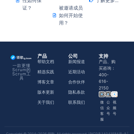
性如何保
了解更多...
证？
被邀请成员
如何开始使
用？
产品
公司
支持
帮助文档
新闻报道
产品、购
一款更懂
买咨询：
Scrum的
精选实践
近期活动
Scrum工
400-
具
616-
博客文章
合作伙伴
2150
版本更新
隐私条款
关于我们
联系我们
微
公
视
信
众
频
客
号
号
服
Copyright © 2014-2026 领歌. All rights reserved.
沪ICP备14041584号-8
|