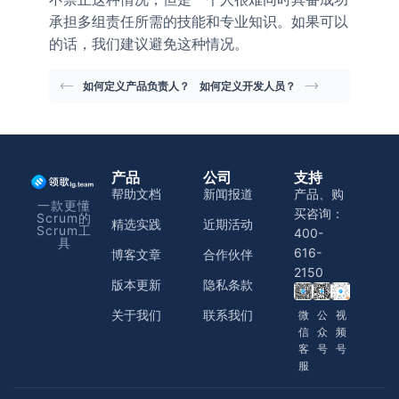
承担多组责任所需的技能和专业知识。如果可以
的话，我们建议避免这种情况。
如何定义产品负责人？
如何定义开发人员？
产品
公司
支持
帮助文档
新闻报道
产品、购
一款更懂
买咨询：
Scrum的
精选实践
近期活动
Scrum工
400-
具
616-
博客文章
合作伙伴
2150
版本更新
隐私条款
关于我们
联系我们
微
公
视
信
众
频
客
号
号
服