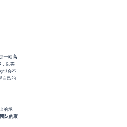
是一幅
高
容，以实
log也会不
检视自己的
做出的承
团队的聚