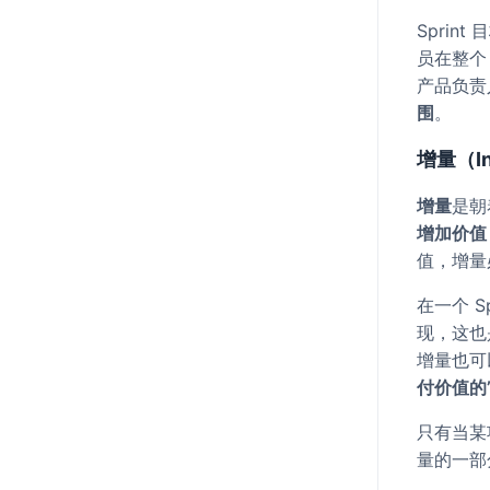
Sprint
员在整个
产品负责人
围
。
增量（In
增量
是朝
增加价值
值，增量
在一个 S
现，这也是
增量也可
付价值的
只有当某项
量的一部