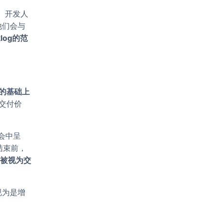
g中。开发人
他们会与
klog的范
的基础上
交付价
审会中呈
 结束前，
应该被视为交
被视为是增