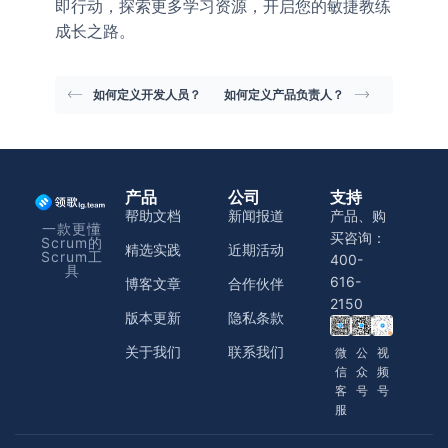
即行动，探索更多学习资源，开启您的敏捷教练
成长之路。
如何定义开发人员？
如何定义产品负责人？
产品
公司
支持
帮助文档
新闻报道
产品、购
一款更懂
买咨询：
Scrum的
精选实践
近期活动
Scrum工
400-
具
616-
博客文章
合作伙伴
2150
版本更新
隐私条款
关于我们
联系我们
微
公
视
信
众
频
客
号
号
服