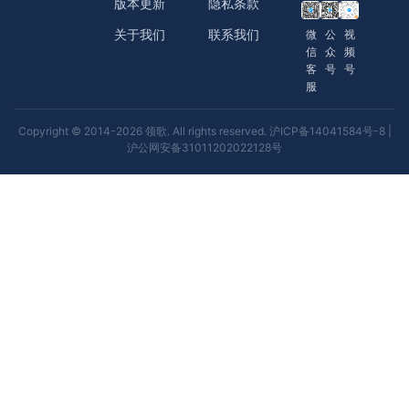
版本更新
隐私条款
关于我们
联系我们
微
公
视
信
众
频
客
号
号
服
Copyright © 2014-2026 领歌. All rights reserved.
沪ICP备14041584号-8
|
沪公网安备31011202022128号