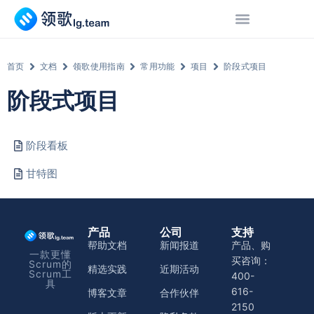
首页
文档
领歌使用指南
常用功能
项目
阶段式项目
阶段式项目
阶段看板
甘特图
产品
公司
支持
帮助文档
新闻报道
产品、购
一款更懂
买咨询：
Scrum的
精选实践
近期活动
Scrum工
400-
具
616-
博客文章
合作伙伴
2150