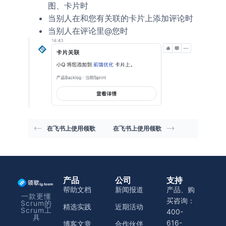
图、卡片时
当别人在和您有关联的卡片上添加评论时
当别人在评论里@您时
在飞书上使用领歌
在飞书上使用领歌
产品
公司
支持
帮助文档
新闻报道
产品、购
一款更懂
买咨询：
Scrum的
精选实践
近期活动
Scrum工
400-
具
616-
博客文章
合作伙伴