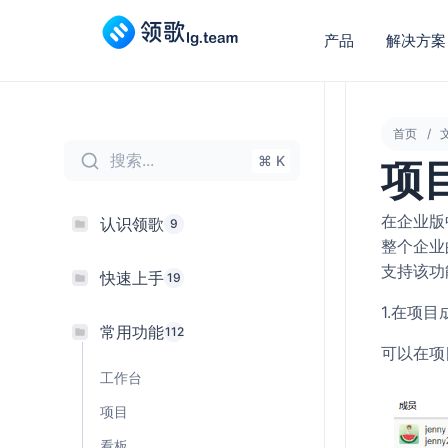
产品
解决方案
首页
搜索...
⌘ K
项
在企业版
认识领歌
9
整个企业
支持该功
快速上手
19
1.在项
常用功能
112
可以在项
工作台
项目
看板