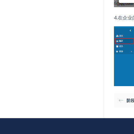
4.在企
阶