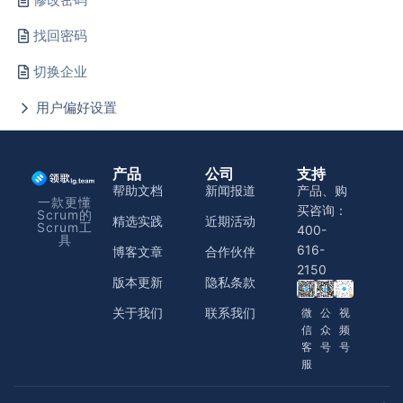
找回密码
切换企业
用户偏好设置
产品
公司
支持
帮助文档
新闻报道
产品、购
一款更懂
买咨询：
Scrum的
精选实践
近期活动
Scrum工
400-
具
616-
博客文章
合作伙伴
2150
版本更新
隐私条款
关于我们
联系我们
微
公
视
信
众
频
客
号
号
服