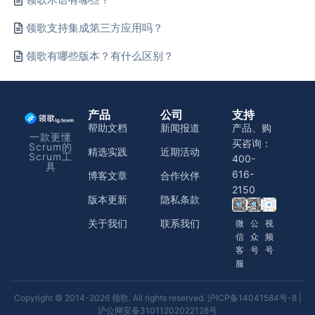
领歌支持集成第三方应用吗？
领歌有哪些版本？有什么区别？
产品
公司
支持
帮助文档
新闻报道
产品、购
一款更懂
买咨询：
Scrum的
精选实践
近期活动
Scrum工
400-
具
616-
博客文章
合作伙伴
2150
版本更新
隐私条款
关于我们
联系我们
微
公
视
信
众
频
客
号
号
服
Copyright © 2014-2026 领歌. All rights reserved.
沪ICP备14041584号-8
|
沪公网安备31011202022128号