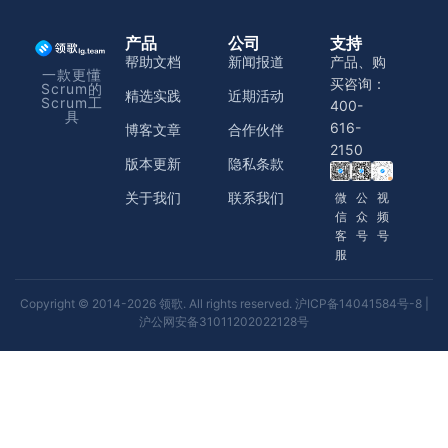
产品
公司
支持
帮助文档
新闻报道
产品、购
一款更懂
买咨询：
Scrum的
精选实践
近期活动
Scrum工
400-
具
616-
博客文章
合作伙伴
2150
版本更新
隐私条款
关于我们
联系我们
微
公
视
信
众
频
客
号
号
服
Copyright © 2014-2026 领歌. All rights reserved.
沪ICP备14041584号-8
|
沪公网安备31011202022128号