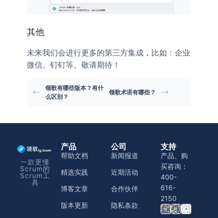
其他
未来我们会进行更多的第三方集成，比如：企业
微信、钉钉等。敬请期待！
领歌有哪些版本？有什
领歌术语有哪些？
么区别？
产品
公司
支持
帮助文档
新闻报道
产品、购
一款更懂
买咨询：
Scrum的
精选实践
近期活动
Scrum工
400-
具
616-
博客文章
合作伙伴
2150
版本更新
隐私条款