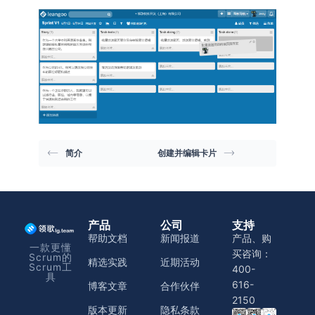
简介
创建并编辑卡片
产品
公司
支持
帮助文档
新闻报道
产品、购
一款更懂
买咨询：
Scrum的
精选实践
近期活动
Scrum工
400-
具
616-
博客文章
合作伙伴
2150
版本更新
隐私条款