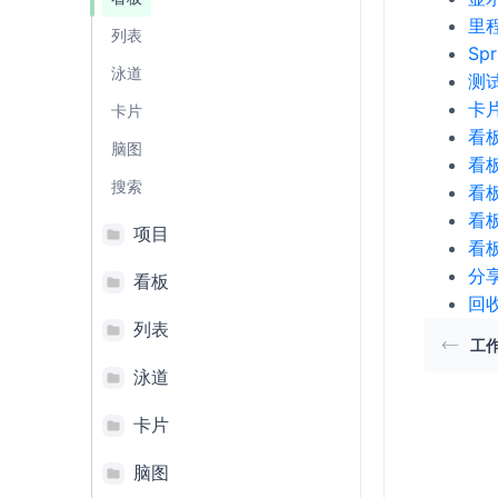
里
列表
Sp
泳道
测
卡
卡片
看
脑图
看
搜索
看
看
项目
看
分
看板
回
列表
工
泳道
卡片
脑图