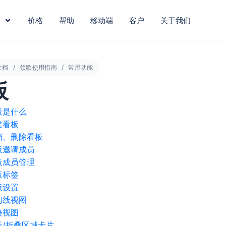
价格
帮助
移动端
客户
关于我们
文档
领歌使用指南
常用功能
板
板是什么
建看板
档、删除看板
板邀请成员
板成员管理
板标签
板设置
间线视图
叠视图
示/折叠区域卡片