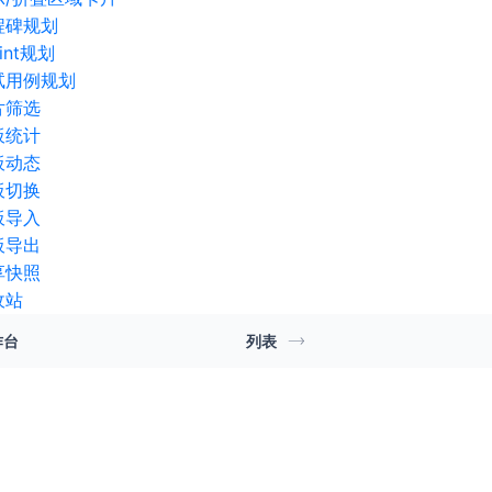
程碑规划
rint规划
试用例规划
片筛选
板统计
板动态
板切换
板导入
板导出
享快照
收站
作台
列表