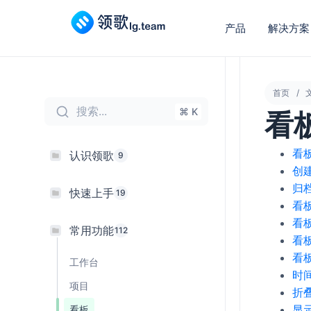
产品
解决方案
首页
搜索...
⌘ K
看
看
认识领歌
9
创
归
快速上手
19
看
看
常用功能
112
看
看
工作台
时
项目
折
显
看板