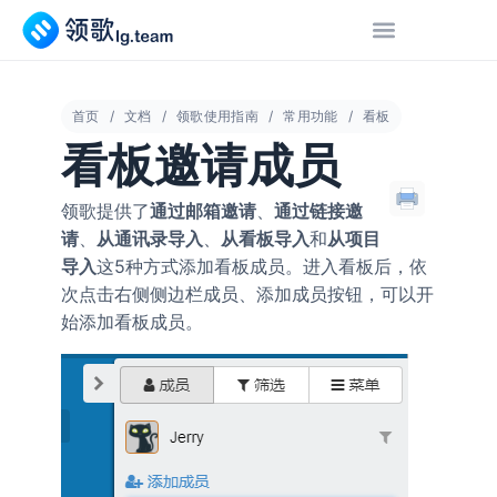
首页
文档
领歌使用指南
常用功能
看板
看板邀请成员
领歌提供了
通过邮箱邀请
、
通过链接邀
请
、
从通讯录导入
、
从看板导入
和
从项目
导入
这5种方式添加看板成员。进入看板后，依
次点击右侧侧边栏
、
按钮，可以开
成员
添加成员
始添加看板成员。