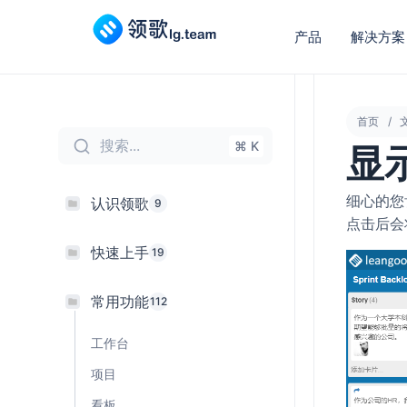
产品
解决方案
首页
搜索...
⌘ K
显
细心的您
认识领歌
9
点击后会
快速上手
19
常用功能
112
工作台
项目
看板