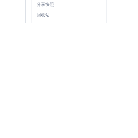
分享快照
回收站
看板设置
看板统计
列表
一款更懂Scrum的Scrum工具
泳道
卡片
脑图
搜索
Copyright ©
企业版
24