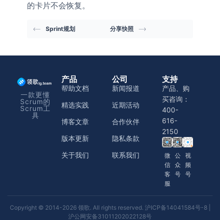
的卡片不会恢复。
Sprint规划
分享快照
产品
公司
支持
帮助文档
新闻报道
产品、购
一款更懂
买咨询：
Scrum的
精选实践
近期活动
Scrum工
400-
具
616-
博客文章
合作伙伴
2150
版本更新
隐私条款
关于我们
联系我们
微
公
视
信
众
频
客
号
号
服
Copyright © 2014-2026 领歌. All rights reserved.
沪ICP备14041584号-8
|
沪公网安备31011202022128号