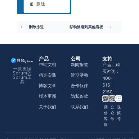
删除泳道
移动泳道到其他看板
产品
公司
支持
帮助文档
新闻报道
产品、购
一款更懂
买咨询：
Scrum的
精选实践
近期活动
Scrum工
400-
具
616-
博客文章
合作伙伴
2150
版本更新
隐私条款
关于我们
联系我们
微
公
视
信
众
频
客
号
号
服