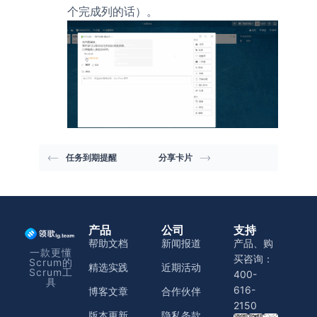
个完成列的话）。
任务到期提醒
分享卡片
产品
公司
支持
帮助文档
新闻报道
产品、购
一款更懂
买咨询：
Scrum的
精选实践
近期活动
Scrum工
400-
具
616-
博客文章
合作伙伴
2150
版本更新
隐私条款