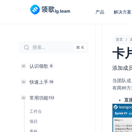
产品
解决方案
首页
搜索...
⌘ K
卡
认识领歌
9
添加成
当团队成
快速上手
19
有两种方
常用功能
112
直
工作台
项目
看板