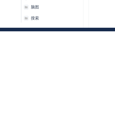
脑图
搜索
企业版
24
角色和权限
6
一款更懂Scrum的Scrum工具
账户设置
12
常见问题合集
4
其它
1
Copyright ©