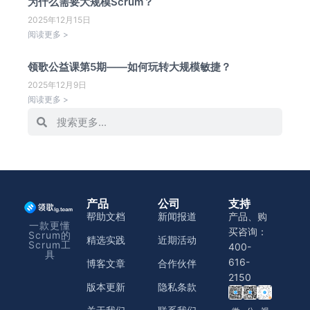
为什么需要大规模Scrum？
2025年12月15日
阅读更多 >
领歌公益课第5期——如何玩转大规模敏捷？
2025年12月9日
阅读更多 >
产品
公司
支持
帮助文档
新闻报道
产品、购
一款更懂
买咨询：
Scrum的
精选实践
近期活动
Scrum工
400-
具
616-
博客文章
合作伙伴
2150
版本更新
隐私条款