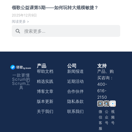
领歌公益课第5期——如何玩转大规模敏捷？
2025年12月9日
阅读更多 >
产品
公司
支持
帮助文档
新闻报道
产品、购
一款更懂
买咨询：
Scrum的
精选实践
近期活动
Scrum工
400-
具
616-
博客文章
合作伙伴
2150
版本更新
隐私条款
关于我们
联系我们
微
公
视
信
众
频
客
号
号
服