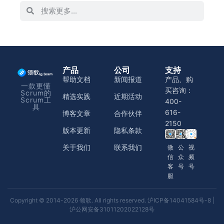
产品
公司
支持
帮助文档
新闻报道
产品、购
一款更懂
买咨询：
Scrum的
精选实践
近期活动
Scrum工
400-
具
616-
博客文章
合作伙伴
2150
版本更新
隐私条款
关于我们
联系我们
微
公
视
信
众
频
客
号
号
服
Copyright © 2014-2026 领歌. All rights reserved.
沪ICP备14041584号-8
|
沪公网安备31011202022128号