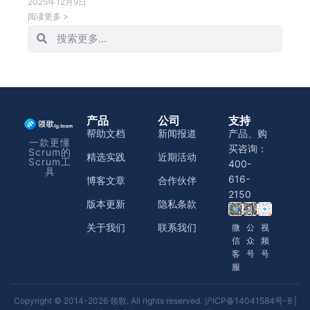
2025年12月9日
阅读更多 >
产品
公司
支持
帮助文档
新闻报道
产品、购
一款更懂
买咨询：
Scrum的
精选实践
近期活动
Scrum工
400-
具
616-
博客文章
合作伙伴
2150
版本更新
隐私条款
关于我们
联系我们
微
公
视
信
众
频
客
号
号
服
Copyright © 2014-2026 领歌. All rights reserved.
沪ICP备14041584号-8
|