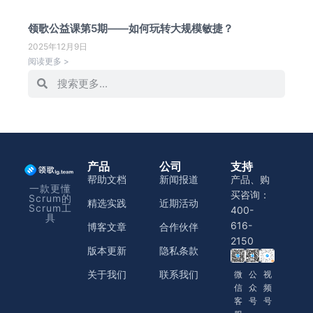
领歌公益课第5期——如何玩转大规模敏捷？
2025年12月9日
阅读更多 >
产品
公司
支持
帮助文档
新闻报道
产品、购
一款更懂
买咨询：
Scrum的
精选实践
近期活动
Scrum工
400-
具
616-
博客文章
合作伙伴
2150
版本更新
隐私条款
关于我们
联系我们
微
公
视
信
众
频
客
号
号