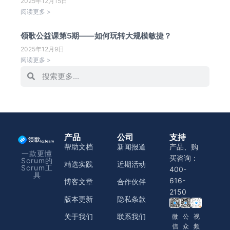
2025年12月15日
阅读更多 >
领歌公益课第5期——如何玩转大规模敏捷？
2025年12月9日
阅读更多 >
产品
公司
支持
帮助文档
新闻报道
产品、购
一款更懂
买咨询：
Scrum的
精选实践
近期活动
Scrum工
400-
具
616-
博客文章
合作伙伴
2150
版本更新
隐私条款
关于我们
联系我们
微
公
视
信
众
频