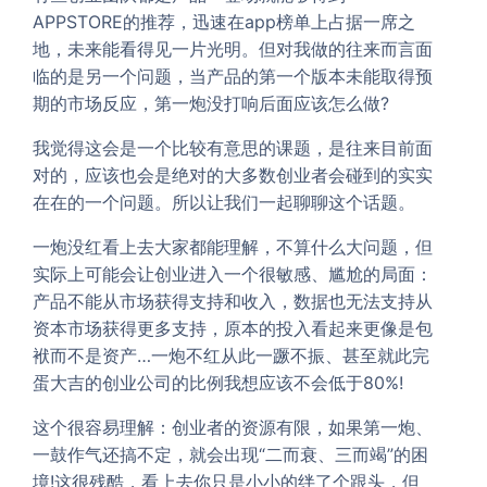
APPSTORE的推荐，迅速在app榜单上占据一席之
地，未来能看得见一片光明。但对我做的往来而言面
临的是另一个问题，当产品的第一个版本未能取得预
期的市场反应，第一炮没打响后面应该怎么做?
我觉得这会是一个比较有意思的课题，是往来目前面
对的，应该也会是绝对的大多数创业者会碰到的实实
在在的一个问题。所以让我们一起聊聊这个话题。
一炮没红看上去大家都能理解，不算什么大问题，但
实际上可能会让创业进入一个很敏感、尴尬的局面：
产品不能从市场获得支持和收入，数据也无法支持从
资本市场获得更多支持，原本的投入看起来更像是包
袱而不是资产…一炮不红从此一蹶不振、甚至就此完
蛋大吉的创业公司的比例我想应该不会低于80%!
这个很容易理解：创业者的资源有限，如果第一炮、
一鼓作气还搞不定，就会出现“二而衰、三而竭”的困
境!这很残酷，看上去你只是小小的绊了个跟头，但