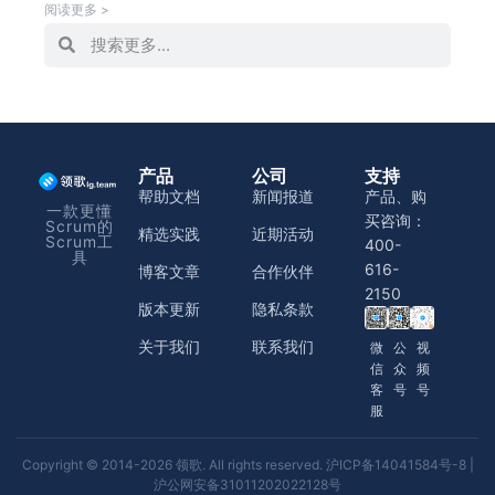
阅读更多 >
产品
公司
支持
帮助文档
新闻报道
产品、购
一款更懂
买咨询：
Scrum的
精选实践
近期活动
Scrum工
400-
具
616-
博客文章
合作伙伴
2150
版本更新
隐私条款
关于我们
联系我们
微
公
视
信
众
频
客
号
号
服
Copyright © 2014-2026 领歌. All rights reserved.
沪ICP备14041584号-8
|
沪公网安备31011202022128号