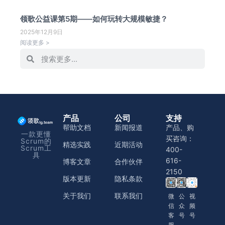
领歌公益课第5期——如何玩转大规模敏捷？
2025年12月9日
阅读更多 >
产品
公司
支持
帮助文档
新闻报道
产品、购
一款更懂
买咨询：
Scrum的
精选实践
近期活动
Scrum工
400-
具
616-
博客文章
合作伙伴
2150
版本更新
隐私条款
关于我们
联系我们
微
公
视
信
众
频
客
号
号
服