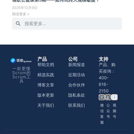
2025年12月9日
阅读更多 >
产品
公司
支持
帮助文档
新闻报道
产品、购
一款更懂
买咨询：
Scrum的
精选实践
近期活动
Scrum工
400-
具
616-
博客文章
合作伙伴
2150
版本更新
隐私条款
关于我们
联系我们
微
公
视
信
众
频
客
号
号
服