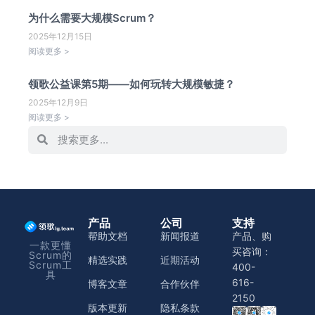
为什么需要大规模Scrum？
2025年12月15日
阅读更多 >
领歌公益课第5期——如何玩转大规模敏捷？
2025年12月9日
阅读更多 >
产品
公司
支持
帮助文档
新闻报道
产品、购
一款更懂
买咨询：
Scrum的
精选实践
近期活动
Scrum工
400-
具
616-
博客文章
合作伙伴
2150
版本更新
隐私条款