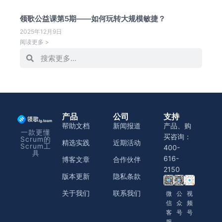
领歌公益课第5期——如何玩转大规模敏捷？
2025年12月9日
阅读更多 >
产品
公司
支持
帮助文档
新闻报道
产品、购
一款更懂
买咨询：
Scrum的
精选实践
近期活动
Scrum工
400-
具
616-
博客文章
合作伙伴
2150
版本更新
隐私条款
关于我们
联系我们
微
公
视
信
众
频
客
号
号
服