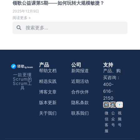
领歌公益课第5期——如何玩转大规模敏捷？
2025年12月9日
阅读更多 >
产品
公司
支持
帮助文档
新闻报道
产品、购
一款更懂
买咨询：
Scrum的
精选实践
近期活动
Scrum工
400-
具
616-
博客文章
合作伙伴
2150
版本更新
隐私条款
关于我们
联系我们
微
公
视
信
众
频
客
号
号
服