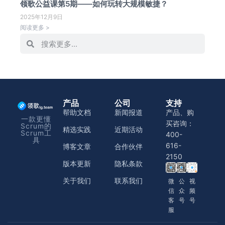
领歌公益课第5期——如何玩转大规模敏捷？
2025年12月9日
阅读更多 >
产品
公司
支持
帮助文档
新闻报道
产品、购
一款更懂
买咨询：
Scrum的
精选实践
近期活动
Scrum工
400-
具
616-
博客文章
合作伙伴
2150
版本更新
隐私条款
关于我们
联系我们
微
公
视
信
众
频
客
号
号
服