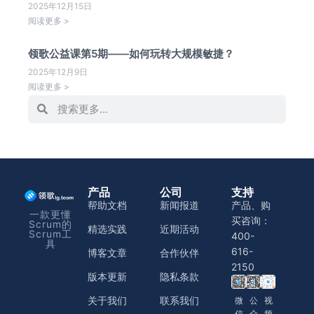
2025年12月15日
阅读更多 >
领歌公益课第5期——如何玩转大规模敏捷？
2025年12月9日
阅读更多 >
产品
公司
支持
帮助文档
新闻报道
产品、购
一款更懂
买咨询：
Scrum的
精选实践
近期活动
Scrum工
400-
具
616-
博客文章
合作伙伴
2150
版本更新
隐私条款
关于我们
联系我们
微
公
视
信
众
频