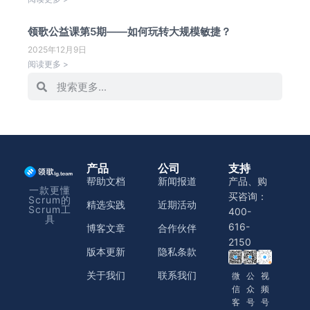
领歌公益课第5期——如何玩转大规模敏捷？
2025年12月9日
阅读更多 >
产品
公司
支持
帮助文档
新闻报道
产品、购
一款更懂
买咨询：
Scrum的
精选实践
近期活动
Scrum工
400-
具
616-
博客文章
合作伙伴
2150
版本更新
隐私条款
关于我们
联系我们
微
公
视
信
众
频
客
号
号