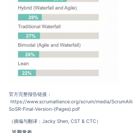
官方完整报告链接：
https://www.scrumalliance.org/scrum/media/ScrumA
SoSR-Final-Version-(Pages).pdf
（摘编与翻译：Jacky Shen, CST & CTC）
近期发布