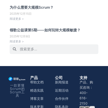
为什么需要大规模Scrum？
2025年12月15日
阅读更多 >
领歌公益课第5期——如何玩转大规模敏捷？
2025年12月9日
阅读更多 >
产品
公司
支持
帮助文档
新闻报道
产品、购
一款更懂
买咨询：
Scrum的
精选实践
近期活动
Scrum工
400-
具
616-
博客文章
合作伙伴
2150
版本更新
隐私条款