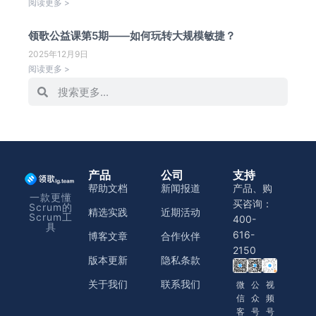
阅读更多 >
领歌公益课第5期——如何玩转大规模敏捷？
2025年12月9日
阅读更多 >
产品
公司
支持
帮助文档
新闻报道
产品、购
一款更懂
买咨询：
Scrum的
精选实践
近期活动
Scrum工
400-
具
616-
博客文章
合作伙伴
2150
版本更新
隐私条款
关于我们
联系我们
微
公
视
信
众
频
客
号
号