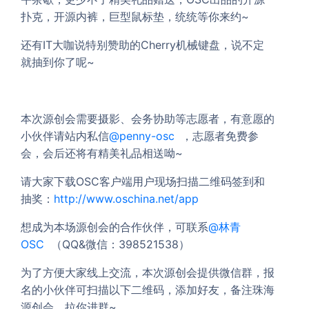
扑克，开源内裤，巨型鼠标垫，统统等你来约~
还有IT大咖说特别赞助的Cherry机械键盘，说不定
就抽到你了呢~
本次源创会需要摄影、会务协助等志愿者，有意愿的
小伙伴请站内私信
@penny-osc
，志愿者免费参
会，会后还将有精美礼品相送呦~
请大家下载OSC客户端用户现场扫描二维码签到和
抽奖：
http://www.oschina.net/app
想成为本场源创会的合作伙伴，可联系
@林青
OSC
（QQ&微信：398521538）
为了方便大家线上交流，本次源创会提供微信群，报
名的小伙伴可扫描以下二维码，添加好友，备注珠海
源创会，拉你进群~