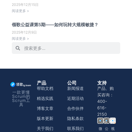
2025年12月15日
阅读更多 >
领歌公益课第5期——如何玩转大规模敏捷？
2025年12月9日
阅读更多 >
产品
公司
支持
帮助文档
新闻报道
产品、购
一款更懂
买咨询：
Scrum的
精选实践
近期活动
Scrum工
400-
具
616-
博客文章
合作伙伴
2150
版本更新
隐私条款
关于我们
联系我们
微
公
视