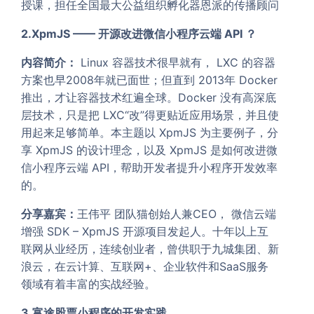
授课，担任全国最大公益组织孵化器恩派的传播顾问
2.XpmJS —— 开源改进微信小程序云端 API ？
内容简介：
Linux 容器技术很早就有， LXC 的容器
方案也早2008年就已面世；但直到 2013年 Docker
推出，才让容器技术红遍全球。Docker 没有高深底
层技术，只是把 LXC“改”得更贴近应用场景，并且使
用起来足够简单。本主题以 XpmJS 为主要例子，分
享 XpmJS 的设计理念，以及 XpmJS 是如何改进微
信小程序云端 API，帮助开发者提升小程序开发效率
的。
分享嘉宾：
王伟平 团队猫创始人兼CEO， 微信云端
增强 SDK – XpmJS 开源项目发起人。十年以上互
联网从业经历，连续创业者，曾供职于九城集团、新
浪云，在云计算、互联网+、企业软件和SaaS服务
领域有着丰富的实战经验。
3.富途股票小程序的开发实践