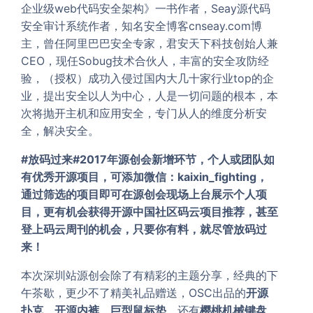
企业级web代码安全架构》一书作者，Seay源代码
安全审计系统作者，知名安全博客cnseay.com博
主，曾任阿里巴巴安全专家，君安天下科技创始人兼
CEO，现任Sobug技术合伙人，丰富的安全攻防经
验，（授权）成功入侵过国内大几十家行业top的企
业，提出安全以人为中心，人是一切问题的根本，本
次将抛开主机和应用安全，专门从人的维度分析安
全，解决安全。
#放码过来#
2017年源创会新增环节，个人或团队如
有优秀开源项目，可添加微信：kaixin_fighting，
通过筛选的项目即可在源创会现场上台展示个人项
目，更有机会获得开源中国社区码云项目推荐，甚至
登上码云周刊的机会，只要你有料，就尽管放码过
来！
本次深圳站源创会除了有精彩的主题分享，经典的下
午茶歇，更少不了精美礼品赠送，OSC出品的
开源
扑克
，
开源内裤
，
巨型鼠标垫
，还有
樱桃机械键盘
，