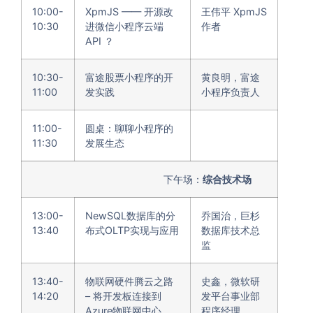
10:00-
XpmJS —— 开源改
王伟平 XpmJS
10:30
进微信小程序云端
作者
API ？
10:30-
富途股票小程序的开
黄良明，富途
11:00
发实践
小程序负责人
11:00-
圆桌：聊聊小程序的
11:30
发展生态
下午场：
综合技术场
13:00-
NewSQL数据库的分
乔国治，巨杉
13:40
布式OLTP实现与应用
数据库技术总
监
13:40-
物联网硬件腾云之路
史鑫，微软研
14:20
– 将开发板连接到
发平台事业部
Azure物联网中心
程序经理