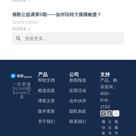
阅读更多 >
领歌公益课第5期——如何玩转大规模敏捷？
2025年12月9日
阅读更多 >
产品
公司
支持
帮助文档
新闻报道
产品、购
一款更懂
买咨询：
Scrum的
精选实践
近期活动
Scrum工
400-
具
616-
博客文章
合作伙伴
2150
版本更新
隐私条款
关于我们
联系我们
微
公
视
信
众
频
客
号
号