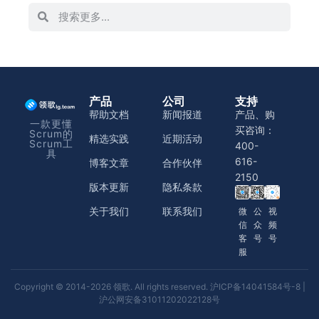
产品
公司
支持
帮助文档
新闻报道
产品、购
一款更懂
买咨询：
Scrum的
精选实践
近期活动
Scrum工
400-
具
616-
博客文章
合作伙伴
2150
版本更新
隐私条款
关于我们
联系我们
微
公
视
信
众
频
客
号
号
服
Copyright © 2014-2026 领歌. All rights reserved.
沪ICP备14041584号-8
|
沪公网安备31011202022128号