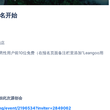
报名开始
酒店
o男性用户前10位免费（在报名页面备注栏里添加“Leangoo用
加此次源创会
qing/event/2196534?inviter=2849062