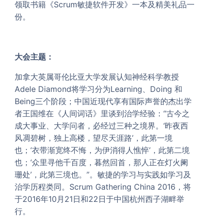
领取书籍《Scrum敏捷软件开发》一本及精美礼品一
份。
大会主题：
加拿大英属哥伦比亚大学发展认知神经科学教授
Adele Diamond将学习分为Learning、Doing 和
Being三个阶段；中国近现代享有国际声誉的杰出学
者王国维在《人间词话》里谈到治学经验：“古今之
成大事业、大学问者，必经过三种之境界。‘昨夜西
风凋碧树，独上高楼，望尽天涯路’，此第一境
也；‘衣带渐宽终不悔，为伊消得人憔悴’，此第二境
也；‘众里寻他千百度，暮然回首，那人正在灯火阑
珊处’，此第三境也。”。敏捷的学习与实践如学习及
治学历程类同。
Scrum Gathering China 2016，将
于2016年10月21日和22日于中国杭州西子湖畔举
行。