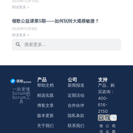
2025年12月15日
阅读更多 >
领歌公益课第5期——如何玩转大规模敏捷？
2025年12月9日
阅读更多 >
产品
公司
支持
帮助文档
新闻报道
产品、购
一款更懂
买咨询：
Scrum的
精选实践
近期活动
Scrum工
400-
具
616-
博客文章
合作伙伴
2150
版本更新
隐私条款
关于我们
联系我们
微
公
视
信
众
频