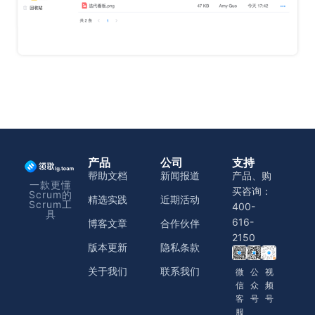
产品
公司
支持
帮助文档
新闻报道
产品、购
一款更懂
买咨询：
Scrum的
精选实践
近期活动
Scrum工
400-
具
616-
博客文章
合作伙伴
2150
版本更新
隐私条款
关于我们
联系我们
微
公
视
信
众
频
客
号
号
服