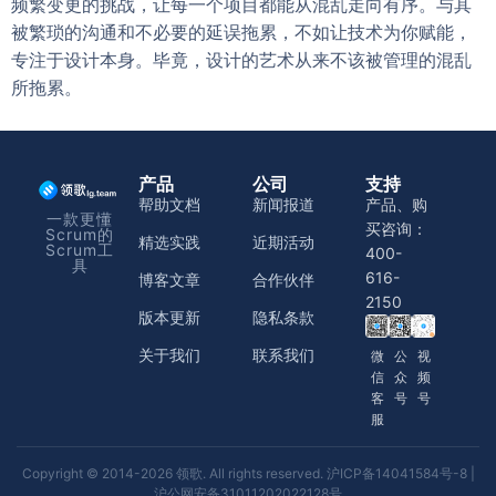
频繁变更的挑战，让每一个项目都能从混乱走向有序。与其
被繁琐的沟通和不必要的延误拖累，不如让技术为你赋能，
专注于设计本身。毕竟，设计的艺术从来不该被管理的混乱
所拖累。
产品
公司
支持
帮助文档
新闻报道
产品、购
一款更懂
买咨询：
Scrum的
精选实践
近期活动
Scrum工
400-
具
616-
博客文章
合作伙伴
2150
版本更新
隐私条款
关于我们
联系我们
微
公
视
信
众
频
客
号
号
服
Copyright © 2014-2026 领歌. All rights reserved.
沪ICP备14041584号-8
|
沪公网安备31011202022128号