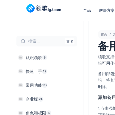
产品
解决方案
首页
搜索...
⌘ K
备
领歌支持
认识领歌
9
箱可用作
快速上手
19
备用邮箱
箱，将其
常用功能
112
删除。
添加备
企业版
24
1.点击
添
角色和权限
6
箱发送一