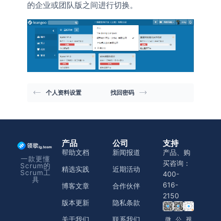
的企业或团队版之间进行切换。
个人资料设置
找回密码
产品
公司
支持
帮助文档
新闻报道
产品、购
一款更懂
买咨询：
Scrum的
精选实践
近期活动
Scrum工
400-
具
616-
博客文章
合作伙伴
2150
版本更新
隐私条款
关于我们
联系我们
微
公
视